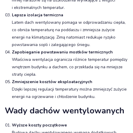
mniej narażone są na uszkodzenia wynikające z wilgoci
i ekstremalnych temperatur.
Lepsza izolacja termiczna
Latem dach wentylowany pomaga w odprowadzaniu ciepła,
co obniża temperaturę na poddaszu i zmniejsza zużycie
energii na klimatyzację. Zimą natomiast redukuje ryzyko
powstawania sopli i zalegającego śniegu.
Zapobieganie powstawaniu mostków termicznych
Właściwa wentylacja ogranicza różnice temperatur pomiędzy
wnętrzem budynku a dachem, co przekłada się na mniejsze
straty ciepła.
Zmniejszenie kosztów eksploatacyjnych
Dzięki lepszej regulacji temperatury można zmniejszyć zużycie
energii na ogrzewanie i chłodzenie budynku.
Wady dachów wentylowanych
Wyższe koszty początkowe
Budowa dachu wentylowanego wymaga dodatkowych