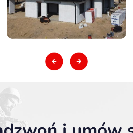
adzwoń i umów s