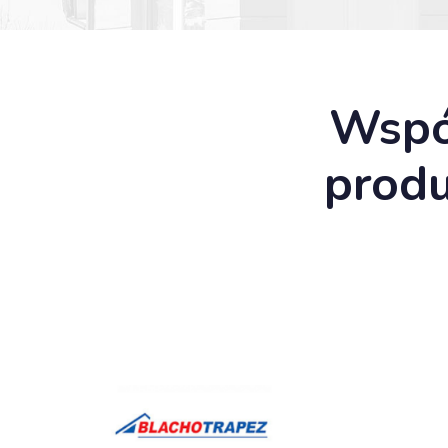
Wspó
prod