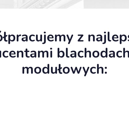
łpracujemy z najlep
ucentami blachodac
modułowych: