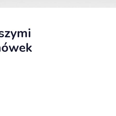
szymi
hówek