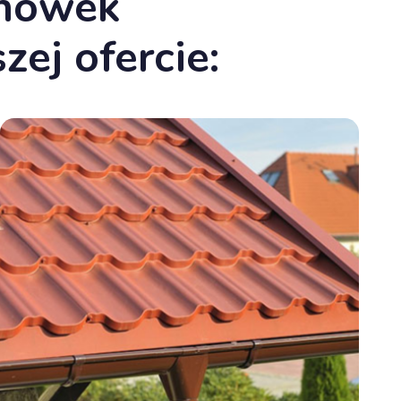
chówek
ej ofercie: