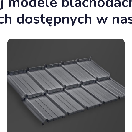
j modele blachoda
 dostępnych w nasz