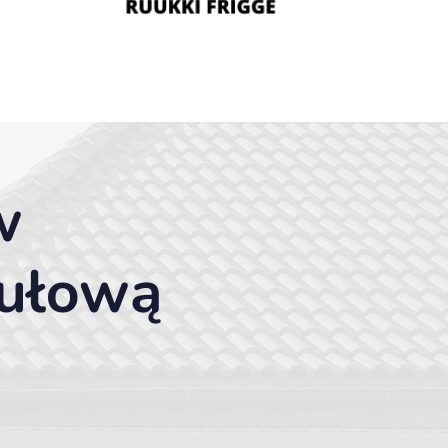
w
ułową