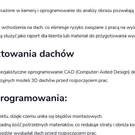
żone w kamery i oprogramowanie do analizy obrazu pozwalają na
 wchodzenia na dach, co eliminuje ryzyko związane z pracą na wys
gą służyć jako raport dla klienta lub materiał do przygotowania wy
ktowania dachów
st specjalistyczne oprogramowanie CAD (Computer-Aided Design) 
zyjnych modeli 3D dachów przed rozpoczęciem prac.
programowania:
jektu, dzięki czemu unika się błędów montażowych.
adną ilość potrzebnych materiałów, co redukuje straty i obniża ko
 będzie wyglądał dach przed rozpoczęciem prac.