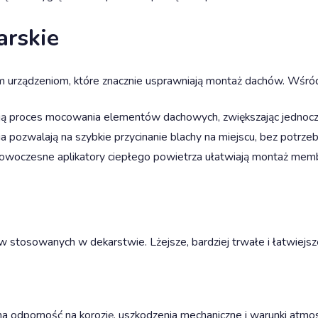
arskie
 urządzeniom, które znacznie usprawniają montaż dachów. Wśród 
ją proces mocowania elementów dachowych, zwiększając jednocze
nia pozwalają na szybkie przycinanie blachy na miejscu, bez potr
owoczesne aplikatory ciepłego powietrza ułatwiają montaż membra
 stosowanych w dekarstwie. Lżejsze, bardziej trwałe i łatwiejs
a odporność na korozję, uszkodzenia mechaniczne i warunki atmo