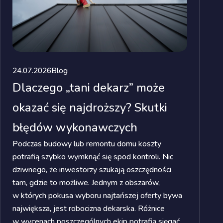
24.07.2026
Blog
Dlaczego „tani dekarz” może
okazać się najdroższy? Skutki
błędów wykonawczych
Podczas budowy lub remontu domu koszty
potrafią szybko wymknąć się spod kontroli. Nic
dziwnego, że inwestorzy szukają oszczędności
tam, gdzie to możliwe. Jednym z obszarów,
w których pokusa wyboru najtańszej oferty bywa
największa, jest robocizna dekarska. Różnice
w wycenach poszczególnych ekip potrafią sięgać