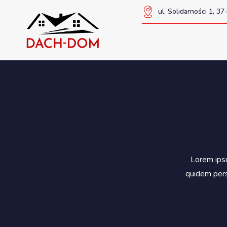
ul. Solidarności 1, 
Lorem ipsu
quidem pers