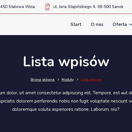
37-450 Stalowa Wola
ul. Jana Stapińskiego 4, 38-500 Sanok
Start
O nas
Oferta
Lista wpisów
Strona główna
Moduły
Lista wpisów
m dolor, sit amet consectetur adipisicing elit. Tempore, est aut d
piciatis dolorem perferendis nobis non fugit voluptate nesciunt 
doloremque soluta asperiores ratione. Laborum, nisi?