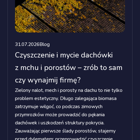
31.07.2026
Blog
Czyszczenie i mycie dachówki
z mchu i porostów – zrób to sam
czy wynajmij firmę?
Zielony nalot, mech i porosty na dachu to nie tylko
problem estetyczny. Długo zalegająca biomasa
zatrzymuje wilgoć, co podczas zimowych
przymrozków może prowadzić do pękania
dachówek i uszkodzeń struktury pokrycia.
Zauważając pierwsze ślady porostów, stajemy
przed dylematem: przeprowadzić czyszczenie