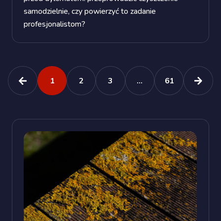
samodzielnie, czy powierzyć to zadanie
profesjonalistom?
1
2
3
...
61